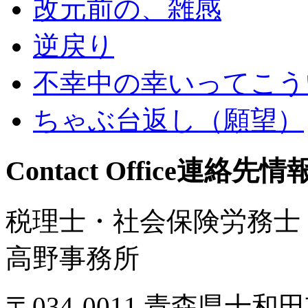
改元前の、雑感
逆戻り
不幸中の幸いってこう
ちゃぶ台返し（願望）
Contact Office
連絡先情
税理士・社会保険労務士
高野事務所
〒034-0011 青森県十和田