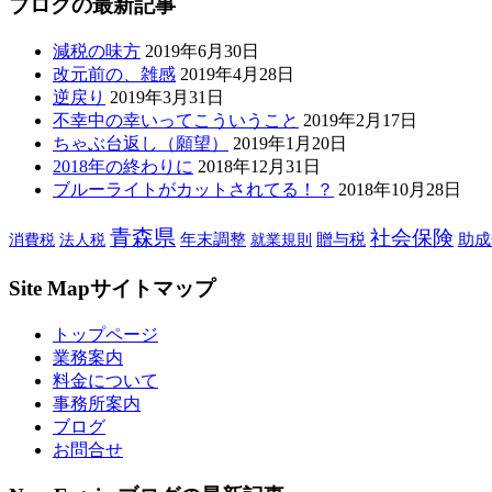
ブログの最新記事
減税の味方
2019年6月30日
改元前の、雑感
2019年4月28日
逆戻り
2019年3月31日
不幸中の幸いってこういうこと
2019年2月17日
ちゃぶ台返し（願望）
2019年1月20日
2018年の終わりに
2018年12月31日
ブルーライトがカットされてる！？
2018年10月28日
青森県
社会保険
年末調整
贈与税
助成
消費税
法人税
就業規則
Site Map
サイトマップ
トップページ
業務案内
料金について
事務所案内
ブログ
お問合せ