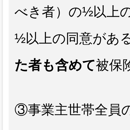
べき者）の½以上
½以上の同意があ
た者も含めて
被保
③事業主世帯全員