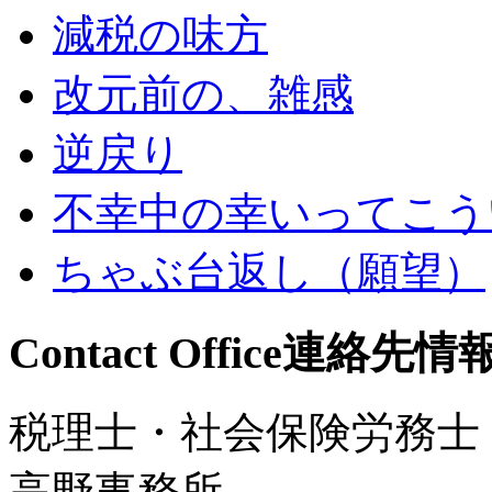
減税の味方
改元前の、雑感
逆戻り
不幸中の幸いってこう
ちゃぶ台返し（願望）
Contact Office
連絡先情
税理士・社会保険労務士
高野事務所