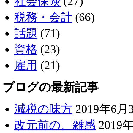
社会保険
(27)
税務・会計
(66)
話題
(71)
資格
(23)
雇用
(21)
ブログの最新記事
減税の味方
2019年6月
改元前の、雑感
2019