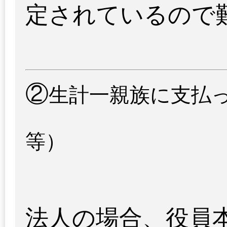
定されているので
②
生計一親族に支払
等）
法人の場合、役員