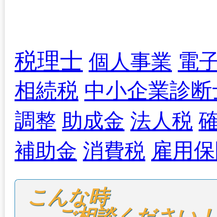
税理士
電
個人事業
相続税
中小企業診断
調整
助成金
法人税
雇用保
補助金
消費税
こんな時

ご相談ください！