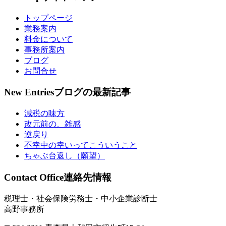
トップページ
業務案内
料金について
事務所案内
ブログ
お問合せ
New Entries
ブログの最新記事
減税の味方
改元前の、雑感
逆戻り
不幸中の幸いってこういうこと
ちゃぶ台返し（願望）
Contact Office
連絡先情報
税理士・社会保険労務士・中小企業診断士
高野事務所