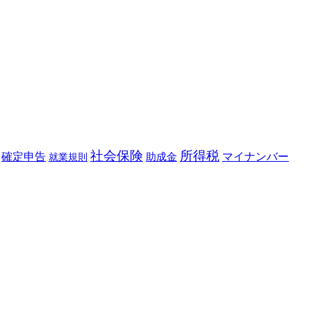
社会保険
所得税
確定申告
助成金
マイナンバー
就業規則