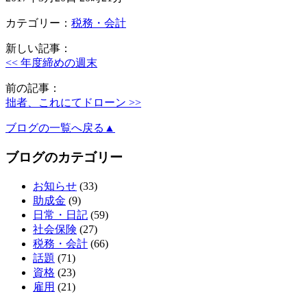
カテゴリー：
税務・会計
新しい記事：
<< 年度締めの週末
前の記事：
拙者、これにてドローン >>
ブログの一覧へ戻る▲
ブログのカテゴリー
お知らせ
(33)
助成金
(9)
日常・日記
(59)
社会保険
(27)
税務・会計
(66)
話題
(71)
資格
(23)
雇用
(21)