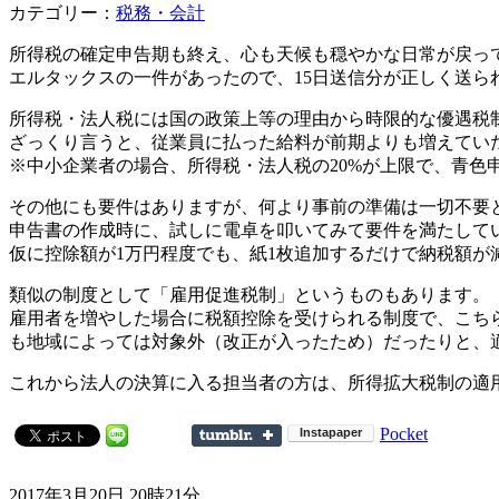
カテゴリー：
税務・会計
所得税の確定申告期も終え、心も天候も穏やかな日常が戻っ
エルタックスの一件があったので、15日送信分が正しく送
所得税・法人税には国の政策上等の理由から時限的な優遇税
ざっくり言うと、従業員に払った給料が前期よりも増えていた
※中小企業者の場合、所得税・法人税の20%が上限で、青色
その他にも要件はありますが、何より事前の準備は一切不要
申告書の作成時に、試しに電卓を叩いてみて要件を満たして
仮に控除額が1万円程度でも、紙1枚追加するだけで納税額が
類似の制度として「雇用促進税制」というものもあります。
雇用者を増やした場合に税額控除を受けられる制度で、こちら
も地域によっては対象外（改正が入ったため）だったりと、
これから法人の決算に入る担当者の方は、所得拡大税制の適
Pocket
2017年3月20日 20時21分