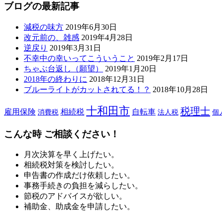
ブログの最新記事
減税の味方
2019年6月30日
改元前の、雑感
2019年4月28日
逆戻り
2019年3月31日
不幸中の幸いってこういうこと
2019年2月17日
ちゃぶ台返し（願望）
2019年1月20日
2018年の終わりに
2018年12月31日
ブルーライトがカットされてる！？
2018年10月28日
十和田市
税理士
雇用保険
相続税
自転車
消費税
法人税
個
こんな時 ご相談ください！
月次決算を早く上げたい。
相続税対策を検討したい。
申告書の作成だけ依頼したい。
事務手続きの負担を減らしたい。
節税のアドバイスが欲しい。
補助金、助成金を申請したい。