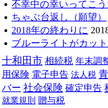
不幸中の幸いってこう
ちゃぶ台返し（願望）
2018年の終わりに
20
ブルーライトがカット
十和田市
相続税
年末調
用保険
電子申告
法人税
社会保険
バー
確定申告
贈与税
就業規則