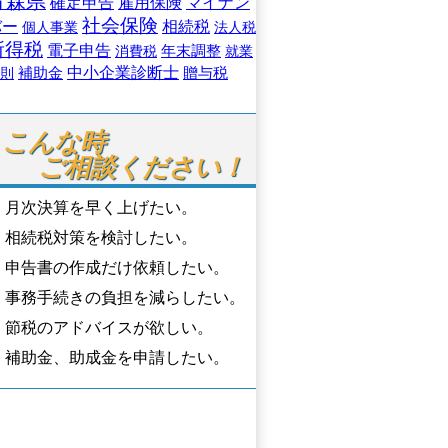
青森県
マイナン
確定申告
雇用保険
社会保険
バー
相続税
個人事業
法人税
所得税
電子申告
年末調整
消費税
就業
中小企業診断士
補助金
贈与税
則
こんな時

ご相談ください！
月次決算を早く上げたい。
相続税対策を検討したい。
申告書の作成だけ依頼したい。
事務手続きの負担を減らしたい。
節税のアドバイスが欲しい。
補助金、助成金を申請したい。