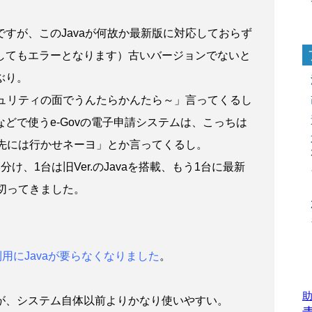
すが、このJavaが何故か最新版に対応しておらず
してもエラーとなります）古いバージョンでないと
ぶり。
キュリティの面でうんたらかんたら～」言ってくるし
どで使うe-Govの電子申請システムは、こっちは
の先には行かせネーヨ」とか言ってくるし。
け、1台は旧Ver.のJavaを搭載、もう1台に最新
り切ってきました。
用にJavaが要らなくなりました
。
が、システム自体以前よりかなり使いやすい。