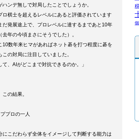
がハンデ無しで対局したことでしょうか。
プロ棋士を超えるレベルにあると評価されています
個
まだ発展途上で、プロレベルに達するまであと10年
（去年の今頃まさにそうでした）。
こ10数年来ヒマがあればネット碁を打つ程度に碁を
もこの対局に注目していました。
して、AIがどこまで対抗できるのか。」
。
、この結果。
ッププロの一人
分にこだわらず全体をイメージして判断する能力は