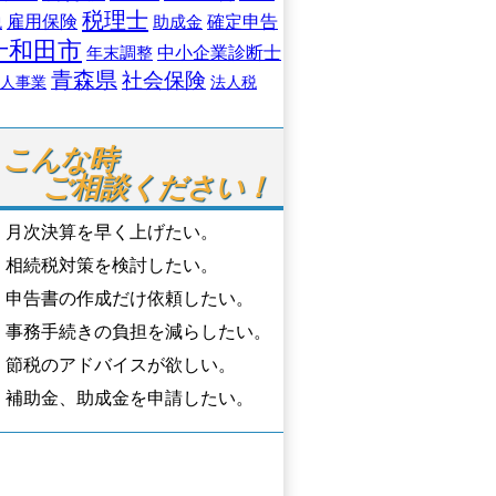
税理士
税
雇用保険
助成金
確定申告
十和田市
中小企業診断士
年末調整
青森県
社会保険
人事業
法人税
こんな時

ご相談ください！
月次決算を早く上げたい。
相続税対策を検討したい。
申告書の作成だけ依頼したい。
事務手続きの負担を減らしたい。
節税のアドバイスが欲しい。
補助金、助成金を申請したい。