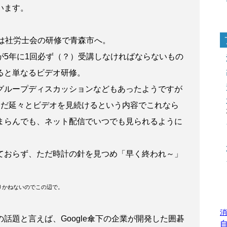
います。
日は社労士会の研修で青森市へ。
が5年に1回必ず（？）受講しなければならないもの
ると単なるビデオ研修。
グループディスカッションなどもあったようですが
ただ延々とビデオを見続けるという内容でこれなら
まらんでも、ネット配信でいつでも見られるように
ておらず、ただ時計の針を見つめ「早く終われ～」
りかねないのでこの辺で。
消
話題と言えば、Google傘下の企業が開発した囲碁