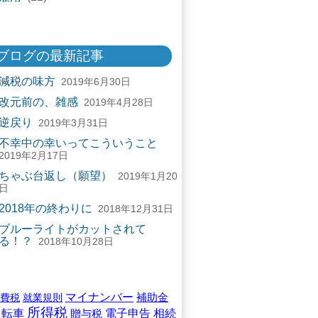
ブログの最新記事
減税の味方
2019年6月30日
改元前の、雑感
2019年4月28日
逆戻り
2019年3月31日
不幸中の幸いってこういうこと
2019年2月17日
ちゃぶ台返し（願望）
2019年1月20
日
2018年の終わりに
2018年12月31日
ブルーライトがカットされて
る！？
2018年10月28日
マイナンバー
補助金
費税
就業規則
所得税
自転車
相続
贈与税
電子申告