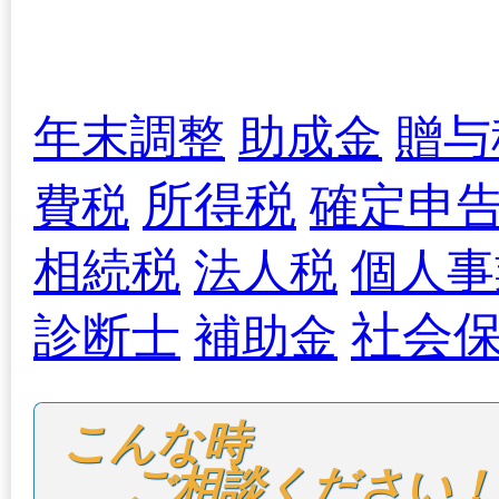
年末調整
助成金
贈与
所得税
確定申
費税
相続税
法人税
個人事
社会
診断士
補助金
こんな時

ご相談ください！