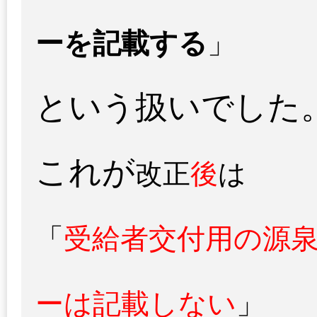
ーを記載する
」
という扱いでした
これが
改正
後
は
「
受給者交付用の源
ーは記載しない
」