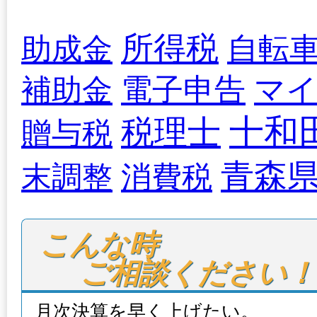
所得税
自転
助成金
電子申告
マ
補助金
十和
税理士
贈与税
青森
末調整
消費税
こんな時

ご相談ください！
月次決算を早く上げたい。