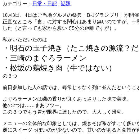
カテゴリー：
日常・日記
,
話題
10月3日、4日はご当地グルメの祭典「B-1グランプリ」が開
正直なところ「食」に対する関心はあまり無いのですが、十
した（と言っても家から歩いて5分の距離ですが）。
私がいただいたのは
・明石の玉子焼き（たこ焼きの源流？だ
・三崎のまぐろラーメン
・松坂の鶏焼き肉（牛ではない）
の３つ
前日参加した人の話では、尋常じゃなく列に並んだというこ
まぐろラーメンは磯の香りが良くあっさりした味で美味。
他の2つは……まあフツー。
この３つでもう胃が限界に達したので、大人しく帰宅。
メニューの全体的な印象としては、焼きそば系がすごく多い
逆にスイーツっぽいのが少ないので、甘いのがあると食指が