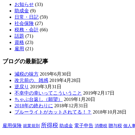
お知らせ
(33)
助成金
(9)
日常・日記
(59)
社会保険
(27)
税務・会計
(66)
話題
(71)
資格
(23)
雇用
(21)
ブログの最新記事
減税の味方
2019年6月30日
改元前の、雑感
2019年4月28日
逆戻り
2019年3月31日
不幸中の幸いってこういうこと
2019年2月17日
ちゃぶ台返し（願望）
2019年1月20日
2018年の終わりに
2018年12月31日
ブルーライトがカットされてる！？
2018年10月28日
所得税
雇用保険
助成金
電子申告
贈与税
就業規則
消費税
個人