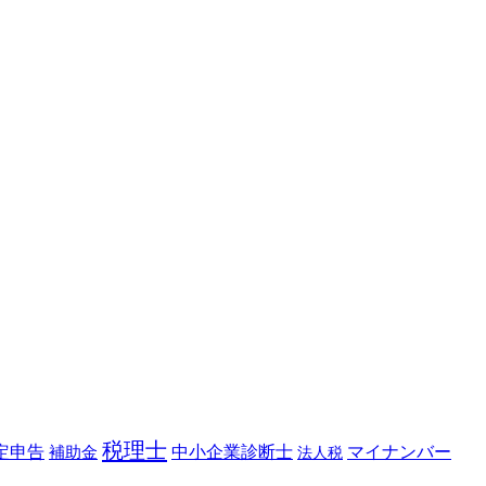
税理士
定申告
補助金
中小企業診断士
マイナンバー
法人税