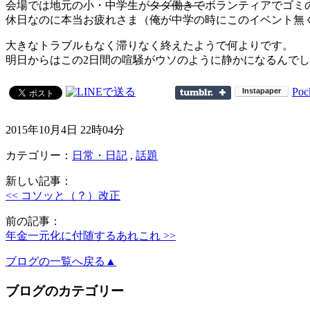
会場では地元の小・中学生が
タダ働きで
ボランティアでゴミ
休日なのに本当お疲れさま（俺が中学の時にこのイベント無
大きなトラブルもなく滞りなく終えたようで何よりです。
明日からはこの2日間の喧騒がウソのように静かになるんで
Poc
2015年10月4日 22時04分
カテゴリー：
日常・日記
,
話題
新しい記事：
<< コソッと（？）改正
前の記事：
年金一元化に付随するあれこれ >>
ブログの一覧へ戻る▲
ブログのカテゴリー