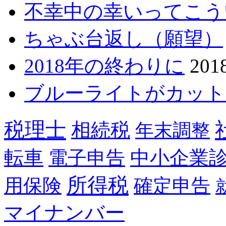
不幸中の幸いってこう
ちゃぶ台返し（願望）
2018年の終わりに
20
ブルーライトがカット
税理士
相続税
年末調整
転車
中小企業
電子申告
所得税
用保険
確定申告
マイナンバー