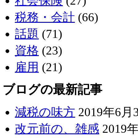
社会保険
(27)
税務・会計
(66)
話題
(71)
資格
(23)
雇用
(21)
ブログの最新記事
減税の味方
2019年6月
改元前の、雑感
2019