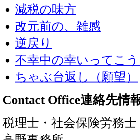
減税の味方
改元前の、雑感
逆戻り
不幸中の幸いってこう
ちゃぶ台返し（願望）
Contact Office
連絡先情
税理士・社会保険労務士
高野事務所