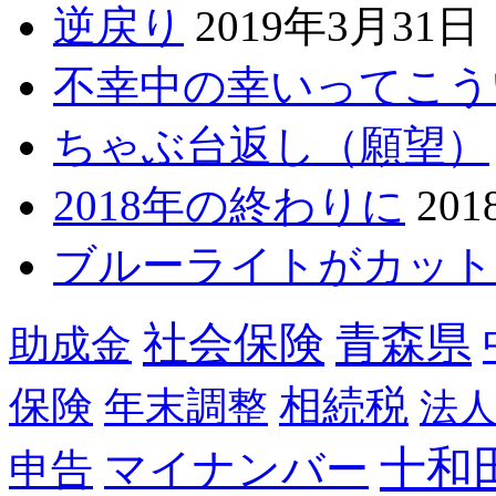
逆戻り
2019年3月31日
不幸中の幸いってこう
ちゃぶ台返し（願望）
2018年の終わりに
20
ブルーライトがカット
青森県
社会保険
助成金
相続税
保険
年末調整
法
十和
マイナンバー
申告