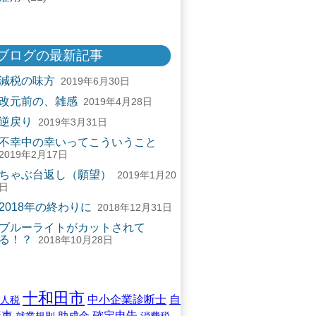
ブログの最新記事
減税の味方
2019年6月30日
改元前の、雑感
2019年4月28日
逆戻り
2019年3月31日
不幸中の幸いってこういうこと
2019年2月17日
ちゃぶ台返し（願望）
2019年1月20
日
2018年の終わりに
2018年12月31日
ブルーライトがカットされて
る！？
2018年10月28日
十和田市
中小企業診断士
自
人税
転車
助成金
確定申告