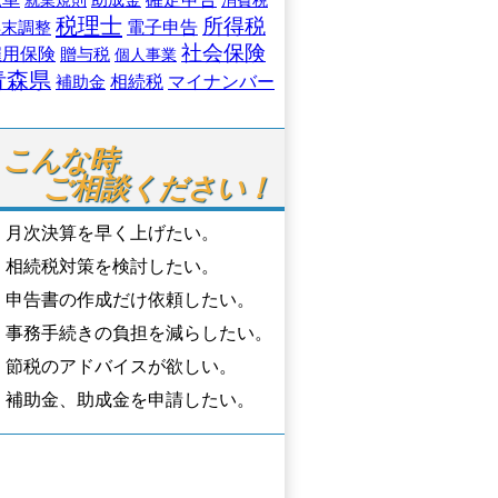
就業規則
消費税
税理士
所得税
年末調整
電子申告
社会保険
雇用保険
贈与税
個人事業
青森県
相続税
マイナンバー
補助金
こんな時

ご相談ください！
月次決算を早く上げたい。
相続税対策を検討したい。
申告書の作成だけ依頼したい。
事務手続きの負担を減らしたい。
節税のアドバイスが欲しい。
補助金、助成金を申請したい。