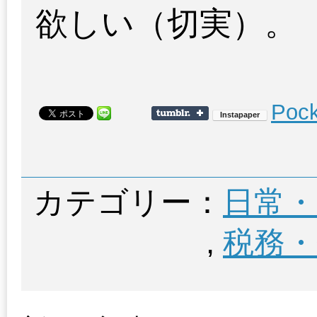
欲しい（切実）。
Pock
カテゴリー：
日常・
,
税務・