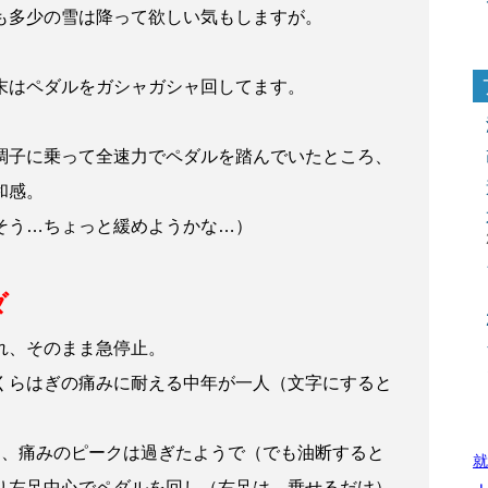
も多少の雪は降って欲しい気もしますが。
末はペダルをガシャガシャ回してます。
調子に乗って全速力でペダルを踏んでいたところ、
和感。
そう…ちょっと緩めようかな…）
ダ
れ、そのまま急停止。
くらはぎの痛みに耐える中年が一人（文字にすると
と、痛みのピークは過ぎたようで（でも油断すると
就
り左足中心でペダルを回し（右足は、乗せるだけ）