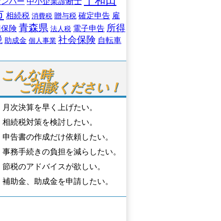
十和田
ナンバー
中小企業診断士
市
相続税
贈与税
確定申告
雇
消費税
青森県
所得
用保険
電子申告
法人税
税
社会保険
自転車
助成金
個人事業
こんな時

ご相談ください！
月次決算を早く上げたい。
相続税対策を検討したい。
申告書の作成だけ依頼したい。
事務手続きの負担を減らしたい。
節税のアドバイスが欲しい。
補助金、助成金を申請したい。