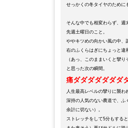
せっかくの冬タイヤのために
そんな中でも相変わらず、週
先週土曜日のこと。
ややキツめ
の向かい風の中、
右のふくらはぎにちょっと違
（あっ、このままいくと攣り
と思った次の瞬間。
痛ダダダダダダダ
人生最高レベルの攣りに襲わ
深持の人気のない農道で、ふ
余計に切ない）。
ストレッチをして5分もする
また来そう）再びサドルに跨